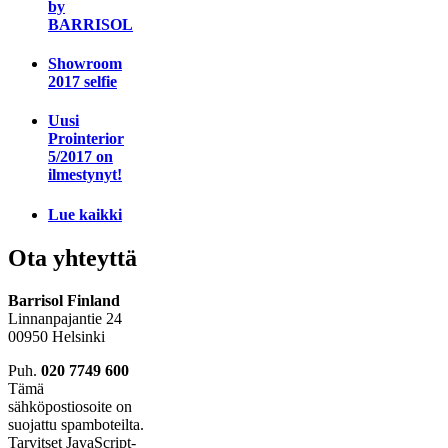
by
BARRISOL
Showroom
2017 selfie
Uusi
Prointerior
5/2017 on
ilmestynyt!
Lue kaikki
Ota yhteyttä
Barrisol Finland
Linnanpajantie 24
00950 Helsinki
Puh.
020 7749 600
Tämä
sähköpostiosoite on
suojattu spamboteilta.
Tarvitset JavaScript-