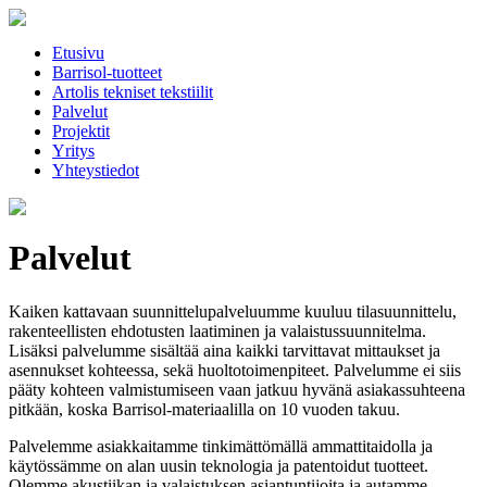
Etusivu
Barrisol-tuotteet
Artolis tekniset tekstiilit
Palvelut
Projektit
Yritys
Yhteystiedot
Palvelut
Kaiken kattavaan suunnittelupalveluumme kuuluu tilasuunnittelu,
rakenteellisten ehdotusten laatiminen ja valaistussuunnitelma.
Lisäksi palvelumme sisältää aina kaikki tarvittavat mittaukset ja
asennukset kohteessa, sekä huoltotoimenpiteet. Palvelumme ei siis
pääty kohteen valmistumiseen vaan jatkuu hyvänä asiakassuhteena
pitkään, koska Barrisol-materiaalilla on 10 vuoden takuu.
Palvelemme asiakkaitamme tinkimättömällä ammattitaidolla ja
käytössämme on alan uusin teknologia ja patentoidut tuotteet.
Olemme akustiikan ja valaistuksen asiantuntijoita ja autamme